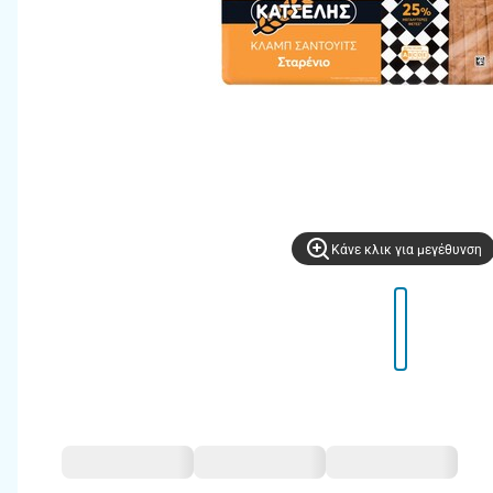
Kάνε κλικ για μεγέθυνση