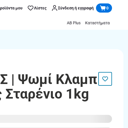
προϊόντα μου
Λίστες
Σύνδεση ή εγγραφή
0
AB Plus
Καταστήματα
 | Ψωμί Κλαμπ
ς Σταρένιο 1kg