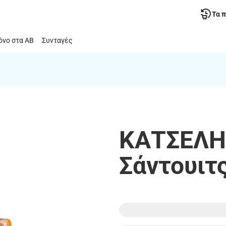
Τα 
νο στα ΑΒ
Συνταγές
ΚΑΤΣΕΛΗΣ
Σάντουιτ