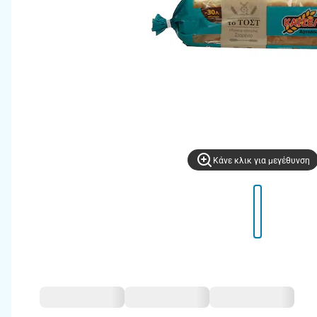
Kάνε κλικ για μεγέθυνση