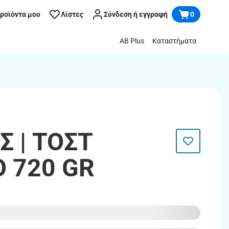
προϊόντα μου
Λίστες
Σύνδεση ή εγγραφή
0
AB Plus
Καταστήματα
 | ΤΟΣΤ
 720 GR