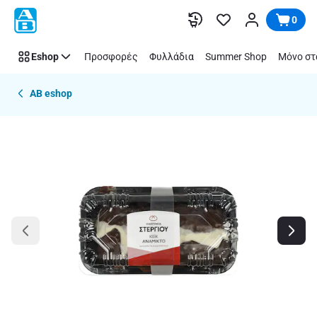
Παράλειψη
0
Eshop
Προσφορές
Φυλλάδια
Summer Shop
Μόνο στ
AB eshop