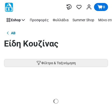
Παράλειψη
0
Eshop
Προσφορές
Φυλλάδια
Summer Shop
Μόνο στ
AB
Είδη Κουζίνας
Φίλτρα & Ταξινόμηση