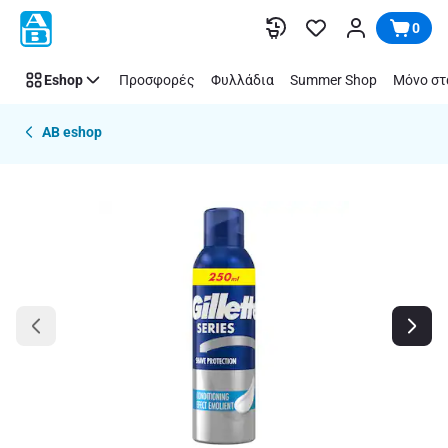
Παράλειψη
0
Eshop
Προσφορές
Φυλλάδια
Summer Shop
Μόνο στ
AB eshop