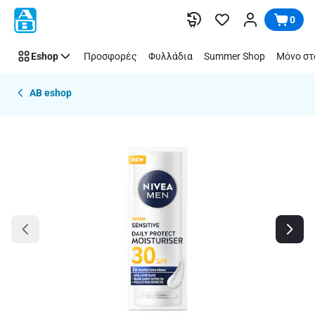
Παράλειψη
0
Eshop
Προσφορές
Φυλλάδια
Summer Shop
Μόνο στ
AB eshop