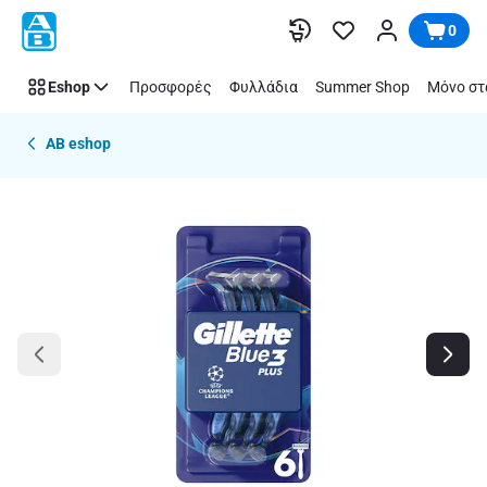
Παράλειψη
0
Eshop
Προσφορές
Φυλλάδια
Summer Shop
Μόνο στ
AB eshop