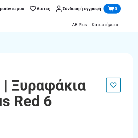
προϊόντα μου
Λίστες
Σύνδεση ή εγγραφή
0
AB Plus
Καταστήματα
 | Ξυραφάκια
us Red 6