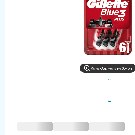
Kάνε κλικ για μεγέθυνση