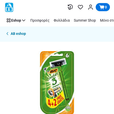
Παράλειψη
0
Eshop
Προσφορές
Φυλλάδια
Summer Shop
Μόνο στ
AB eshop