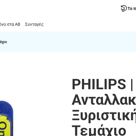
Τα 
νο στα ΑΒ
Συνταγές
άχιο
PHILIPS |
Ανταλλακ
Ξυριστικ
Τεμάχιο