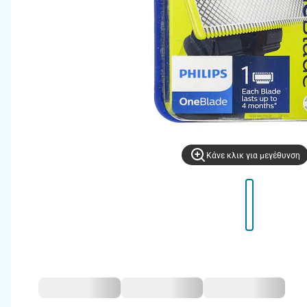
Kάνε κλικ για μεγέθυνση