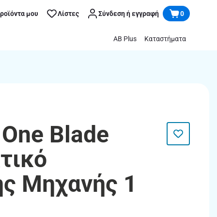
προϊόντα μου
Λίστες
Σύνδεση ή εγγραφή
0
AB Plus
Καταστήματα
 One Blade
τικό
ής Μηχανής 1