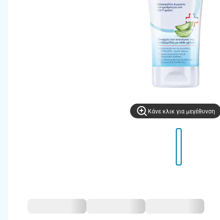
Kάνε κλικ για μεγέθυνση