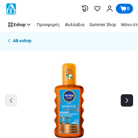
Παράλειψη
0
Eshop
Προσφορές
Φυλλάδια
Summer Shop
Μόνο στ
AB eshop