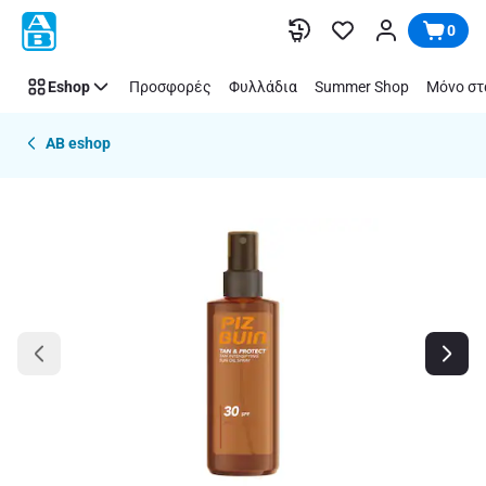
Παράλειψη
0
Eshop
Προσφορές
Φυλλάδια
Summer Shop
Μόνο στ
AB eshop