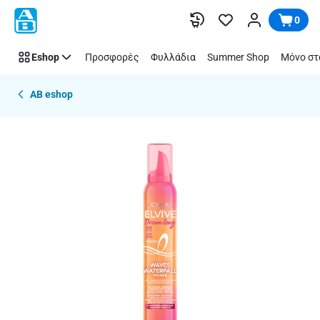
Παράλειψη
0
Eshop
Προσφορές
Φυλλάδια
Summer Shop
Μόνο στ
AB eshop