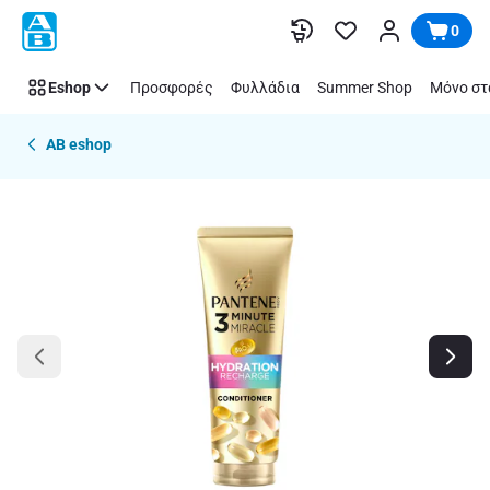
Παράλειψη
0
Eshop
Προσφορές
Φυλλάδια
Summer Shop
Μόνο στ
AB eshop