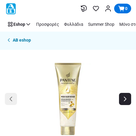
Παράλειψη
0
Eshop
Προσφορές
Φυλλάδια
Summer Shop
Μόνο στ
AB eshop