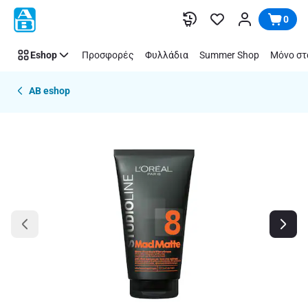
Παράλειψη
0
Eshop
Προσφορές
Φυλλάδια
Summer Shop
Μόνο στ
AB eshop