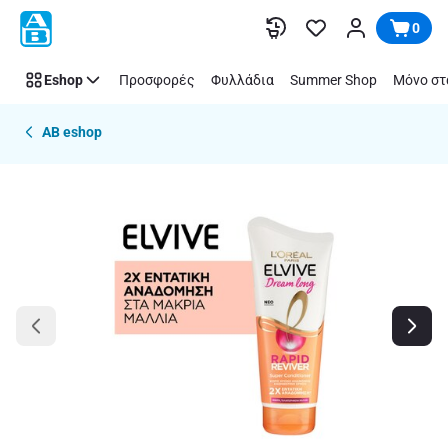
Παράλειψη
0
Eshop
Προσφορές
Φυλλάδια
Summer Shop
Μόνο στ
AB eshop