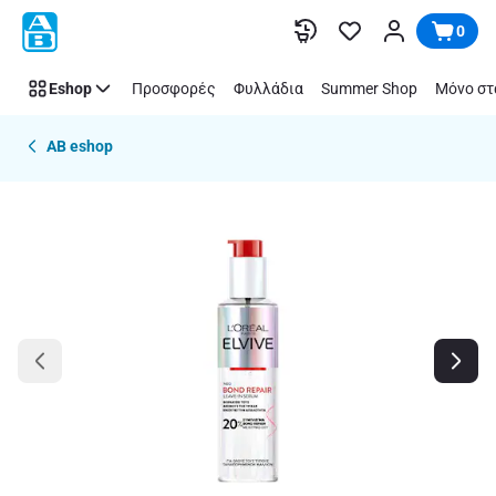
Παράλειψη
0
Eshop
Προσφορές
Φυλλάδια
Summer Shop
Μόνο στ
AB eshop