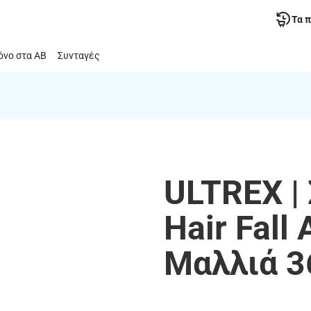
Τα 
νο στα ΑΒ
Συνταγές
ULTREX |
Hair Fall
Μαλλιά 3