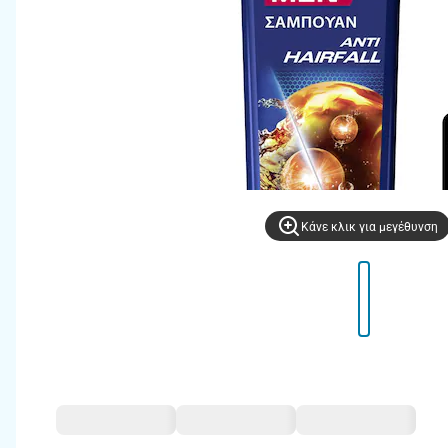
Kάνε κλικ για μεγέθυνση