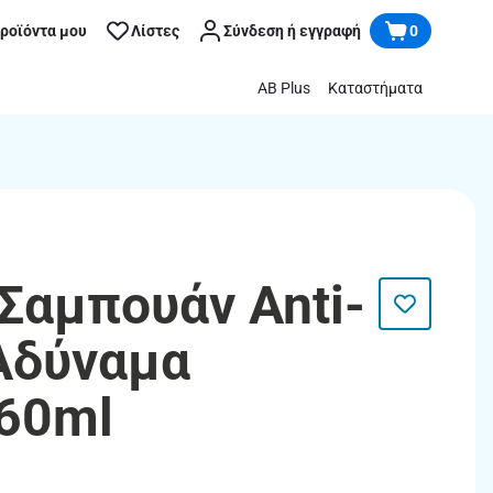
προϊόντα μου
Λίστες
Σύνδεση ή εγγραφή
0
AB Plus
Καταστήματα
 Σαμπουάν Anti-
 Αδύναμα
60ml