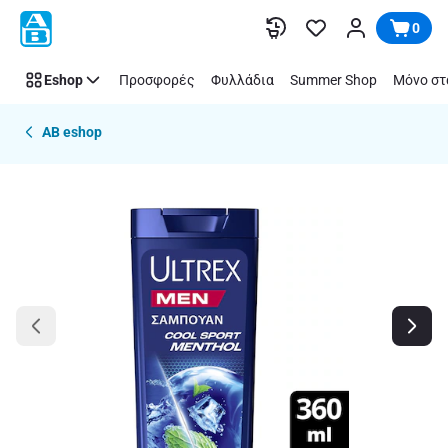
Παράλειψη
0
Eshop
Προσφορές
Φυλλάδια
Summer Shop
Μόνο στ
AB eshop