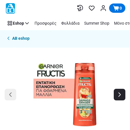
Παράλειψη
0
Eshop
Προσφορές
Φυλλάδια
Summer Shop
Μόνο στ
AB eshop