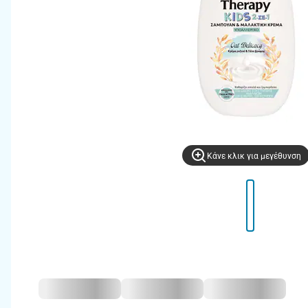
Kάνε κλικ για μεγέθυνση