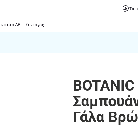
Τα 
νο στα ΑΒ
Συνταγές
BOTANIC 
Σαμπουάν
Γάλα Βρώ