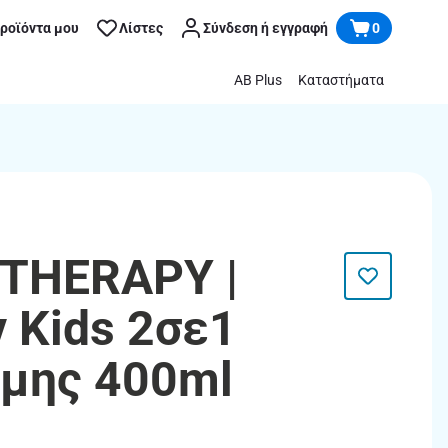
προϊόντα μου
Λίστες
Σύνδεση ή εγγραφή
0
AB Plus
Καταστήματα
THERAPY |
 Kids 2σε1
μης 400ml