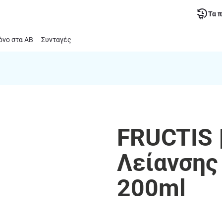
Τα 
νο στα ΑΒ
Συνταγές
FRUCTIS 
Λείανσης 
200ml