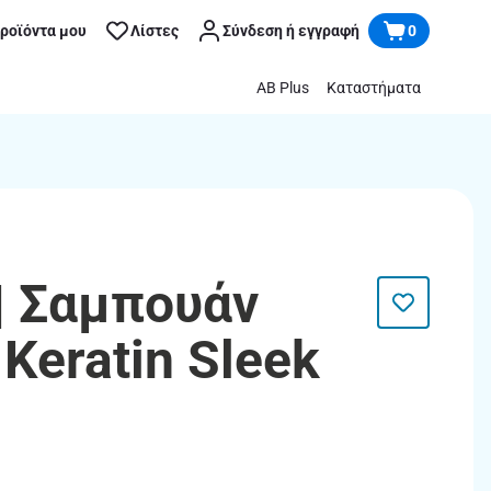
προϊόντα μου
Λίστες
Σύνδεση ή εγγραφή
0
AB Plus
Καταστήματα
| Σαμπουάν
Keratin Sleek