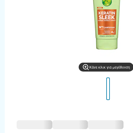
Kάνε κλικ για μεγέθυνση