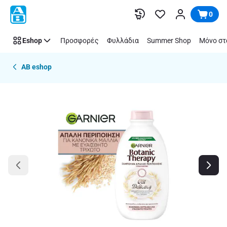
Παράλειψη
0
Eshop
Προσφορές
Φυλλάδια
Summer Shop
Μόνο στ
AB eshop