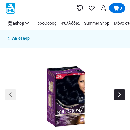
Παράλειψη
0
Eshop
Προσφορές
Φυλλάδια
Summer Shop
Μόνο στ
AB eshop