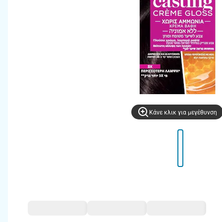
Kάνε κλικ για μεγέθυνση