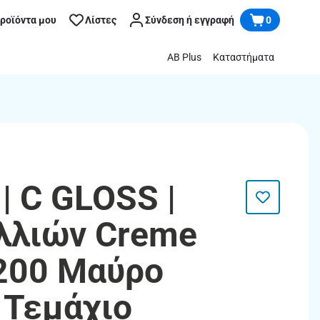
προϊόντα μου
Λίστες
Σύνδεση ή εγγραφή
0
AB Plus
Καταστήματα
| C GLOSS |
λλιών Creme
200 Μαύρο
 Τεμάχιο