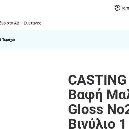
Τα 
νο στα ΑΒ
Συνταγές
1 Τεμάχιο
CASTING 
Βαφή Μα
Gloss Νο
Βινύλιο 1