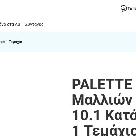
Τα 
νο στα ΑΒ
Συνταγές
τρέ 1 Τεμάχιο
PALETTE 
Μαλλιών I
10.1 Κατ
1 Τεμάχι