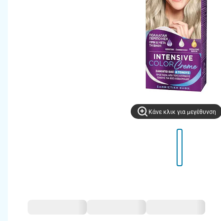
Kάνε κλικ για μεγέθυνση