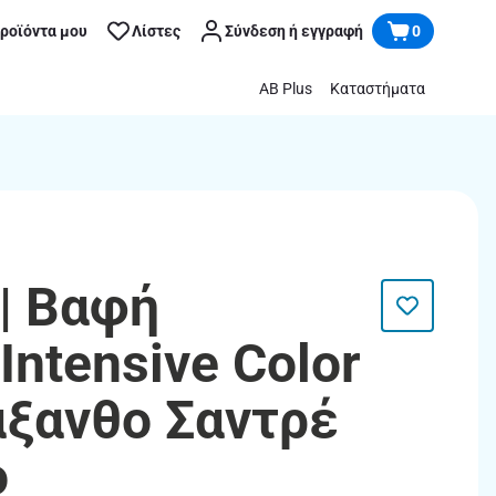
προϊόντα μου
Λίστες
Σύνδεση ή εγγραφή
0
AB Plus
Καταστήματα
| Βαφή
ntensive Color
άξανθο Σαντρέ
ο