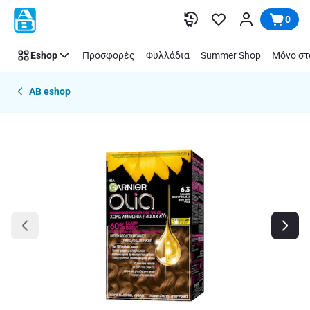
Παράλειψη
0
Eshop
Προσφορές
Φυλλάδια
Summer Shop
Μόνο στ
AB eshop