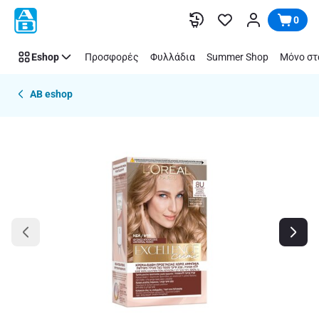
Παράλειψη
0
Eshop
Προσφορές
Φυλλάδια
Summer Shop
Μόνο στ
AB eshop