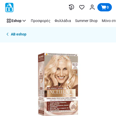
Παράλειψη
0
Eshop
Προσφορές
Φυλλάδια
Summer Shop
Μόνο στ
AB eshop