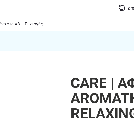
Τα 
νο στα ΑΒ
Συνταγές
L
CARE | 
AROMAT
RELAXING