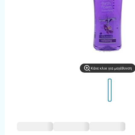
Kάνε κλικ για μεγέθυνση