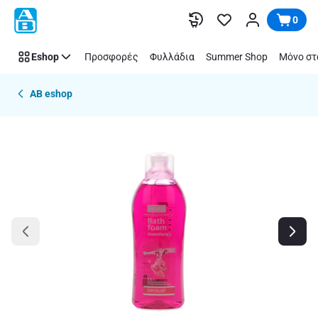
Παράλειψη
0
Eshop
Προσφορές
Φυλλάδια
Summer Shop
Μόνο στ
AB eshop