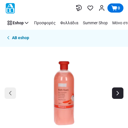
Παράλειψη
0
Eshop
Προσφορές
Φυλλάδια
Summer Shop
Μόνο στ
AB eshop