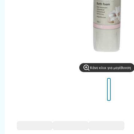
Kάνε κλικ για μεγέθυνση