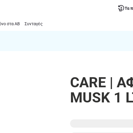
Τα 
νο στα ΑΒ
Συνταγές
CARE | 
MUSK 1 L