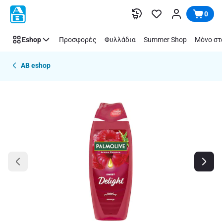
Παράλειψη
0
Eshop
Προσφορές
Φυλλάδια
Summer Shop
Μόνο στ
AB eshop