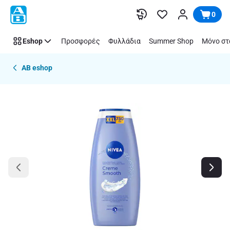
Παράλειψη
0
Eshop
Προσφορές
Φυλλάδια
Summer Shop
Μόνο στ
AB eshop