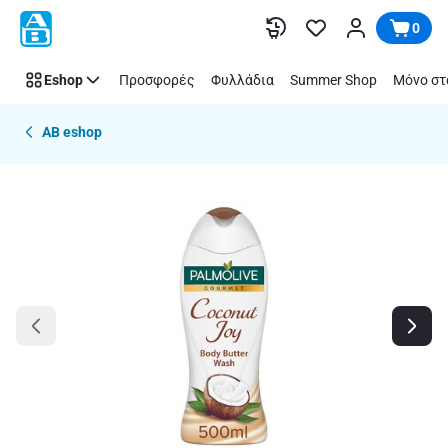
Παράλειψη
0
Eshop
Προσφορές
Φυλλάδια
Summer Shop
Μόνο στ
AB eshop