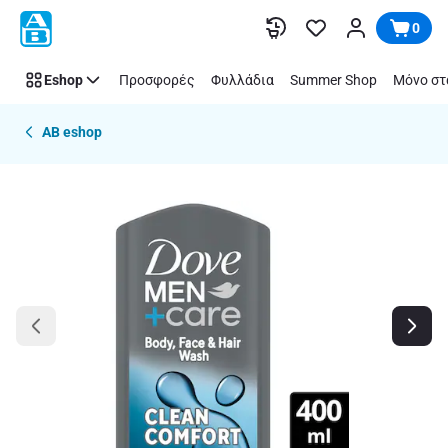
Παράλειψη
0
Eshop
Προσφορές
Φυλλάδια
Summer Shop
Μόνο στ
AB eshop