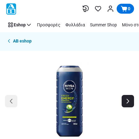
Παράλειψη
0
Eshop
Προσφορές
Φυλλάδια
Summer Shop
Μόνο στ
AB eshop