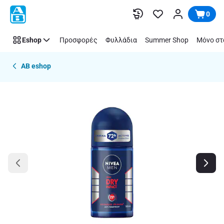
Παράλειψη
0
Eshop
Προσφορές
Φυλλάδια
Summer Shop
Μόνο στ
AB eshop