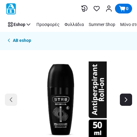
Παράλειψη
0
Eshop
Προσφορές
Φυλλάδια
Summer Shop
Μόνο στ
AB eshop