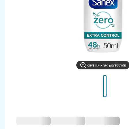
Kάνε κλικ για μεγέθυνση