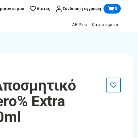
προϊόντα μου
Λίστες
Σύνδεση ή εγγραφή
0
AB Plus
Καταστήματα
Αποσμητικό
ero% Extra
0ml