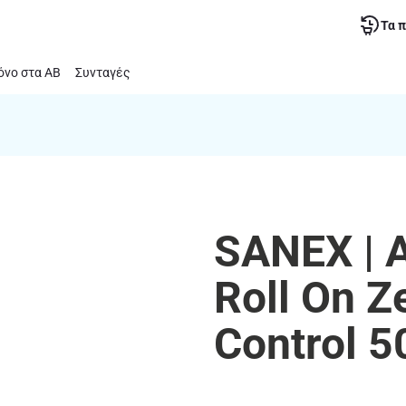
Τα 
νο στα ΑΒ
Συνταγές
SANEX | 
Roll On Z
Control 5