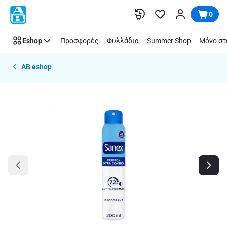
Παράλειψη
0
Eshop
Προσφορές
Φυλλάδια
Summer Shop
Μόνο στ
AB eshop