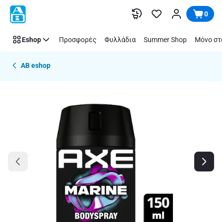
Παράλειψη
0
Eshop
Προσφορές
Φυλλάδια
Summer Shop
Μόνο στ
AB eshop