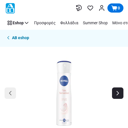
Παράλειψη
0
Eshop
Προσφορές
Φυλλάδια
Summer Shop
Μόνο στ
AB eshop