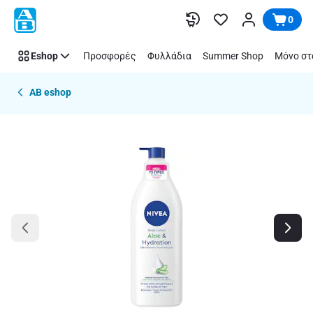
Παράλειψη
0
Eshop
Προσφορές
Φυλλάδια
Summer Shop
Μόνο στ
AB eshop