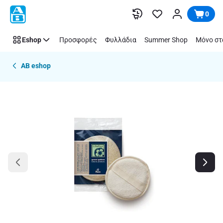
Παράλειψη
0
Eshop
Προσφορές
Φυλλάδια
Summer Shop
Μόνο στ
AB eshop