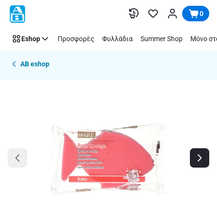
Παράλειψη
0
Eshop
Προσφορές
Φυλλάδια
Summer Shop
Μόνο στ
AB eshop