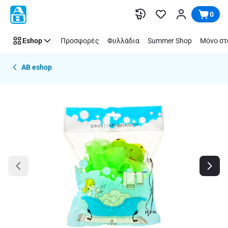
Παράλειψη
0
Eshop
Προσφορές
Φυλλάδια
Summer Shop
Μόνο στ
AB eshop